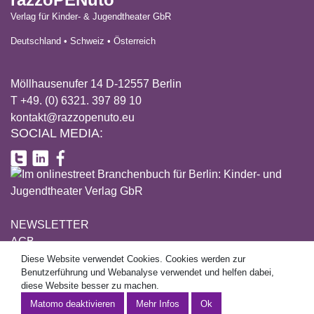
Verlag für Kinder- & Jugendtheater GbR
Deutschland • Schweiz • Österreich
Möllhausenufer 14 D-12557 Berlin
T +49. (0) 6321. 397 89 10
kontakt@razzopenuto.eu
SOCIAL MEDIA:
NEWSLETTER
AGB
DATENSCHUTZ
Diese Website verwendet Cookies. Cookies werden zur
This site uses cookies. Cookies are used for user guidance and
Benutzerführung und Webanalyse verwendet und helfen dabei,
IMPRESSUM
web analytics and help to make this website better.
diese Website besser zu machen.
Mehr Informationen
Mehr Infos