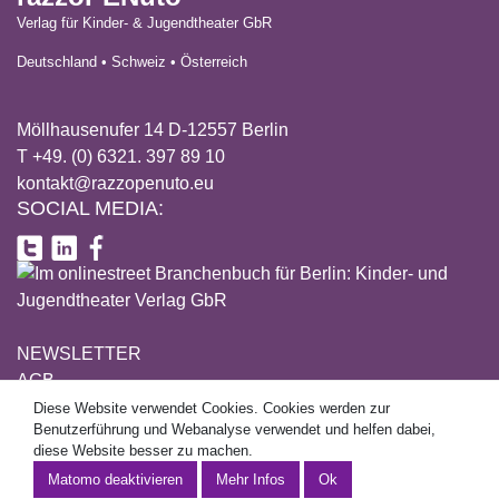
Verlag für Kinder- & Jugendtheater GbR
Deutschland • Schweiz • Österreich
Möllhausenufer 14 D-12557 Berlin
T +49. (0) 6321. 397 89 10
kontakt@razzopenuto.eu
SOCIAL MEDIA:
NEWSLETTER
AGB
DATENSCHUTZ
Diese Website verwendet Cookies. Cookies werden zur
This site uses cookies. Cookies are used for user guidance and
Benutzerführung und Webanalyse verwendet und helfen dabei,
IMPRESSUM
web analytics and help to make this website better.
diese Website besser zu machen.
Mehr Informationen
Mehr Infos