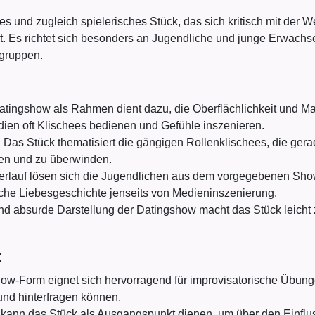
es und zugleich spielerisches Stück, das sich kritisch mit der
. Es richtet sich besonders an Jugendliche und junge Erwachse
gruppen.
tingshow als Rahmen dient dazu, die Oberflächlichkeit und Ma
dien oft Klischees bedienen und Gefühle inszenieren.
:
Das Stück thematisiert die gängigen Rollenklischees, die gera
eren und zu überwinden.
erlauf lösen sich die Jugendlichen aus dem vorgegebenen Sh
che Liebesgeschichte jenseits von Medieninszenierung.
nd absurde Darstellung der Datingshow macht das Stück leicht 
:
ow-Form eignet sich hervorragend für improvisatorische Übung
und hinterfragen können.
kann das Stück als Ausgangspunkt dienen, um über den Einflu