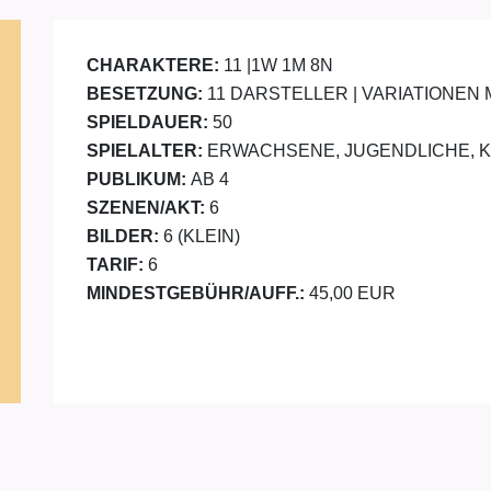
CHARAKTERE:
11 |1W 1M 8N
BESETZUNG:
11 DARSTELLER | VARIATIONEN
SPIELDAUER:
50
SPIELALTER:
ERWACHSENE, JUGENDLICHE, 
PUBLIKUM:
AB 4
SZENEN/AKT:
6
BILDER:
6 (KLEIN)
TARIF:
6
MINDESTGEBÜHR/AUFF.:
45,00 EUR