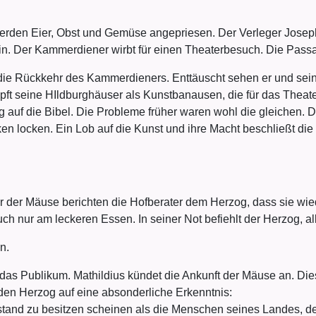
werden Eier, Obst und Gemüse angepriesen. Der Verleger Joseph
äfin. Der Kammerdiener wirbt für einen Theaterbesuch. Die Pas
 die Rückkehr des Kammerdieners. Enttäuscht sehen er und sein
mpft seine HIldburghäuser als Kunstbanausen, die für das Thea
auf die Bibel. Die Probleme früher waren wohl die gleichen. 
ken locken. Ein Lob auf die Kunst und ihre Macht beschließt die
 der Mäuse berichten die Hofberater dem Herzog, dass sie wie
ch nur am leckeren Essen. In seiner Not befiehlt der Herzog, a
n.
f das Publikum. Mathildius kündet die Ankunft der Mäuse an. 
en Herzog auf eine absonderliche Erkenntnis:
tand zu besitzen scheinen als die Menschen seines Landes, de