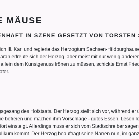
E MÄUSE
NHAFT IN SZENE GESETZT VON TORSTEN 
rich III. Karl und regierte das Herzogtum Sachsen-Hildburghau
aran erfreute sich der Herzog, aber meist mit nur wenig ander
r allein dem Kunstgenuss frönen zu müssen, schickte Ernst Friedr
ater.
gsgesang des Hofstaats. Der Herzog stellt sich vor, während er ü
ie befreien und machen ihm Vorschläge - gutes Essen, Lesen ler
ort einsteigt. Allerdings muss er sich vom Stadtschreiber sage
 Publikum kommt. Der Herzog beauftragt seine Narren nun, im g