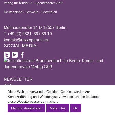
Verlag für Kinder- & Jugendtheater GbR
Deutschland • Schweiz • Österreich
Möllhausenufer 14 D-12557 Berlin
T +49. (0) 6321. 397 89 10
kontakt@razzopenuto.eu
SOCIAL MEDIA:
NEWSLETTER
AGB
DATENSCHUTZ
Diese Website verwendet Cookies. Cookies werden zur
This site uses cookies. Cookies are used for user guidance and
Benutzerführung und Webanalyse verwendet und helfen dabei,
IMPRESSUM
web analytics and help to make this website better.
diese Website besser zu machen.
Mehr Informationen
Mehr Infos