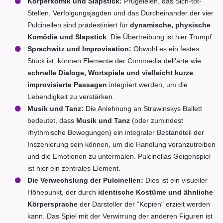
Körperkomik und Slapstick:
Prügeleien, das Sich-tot-
Stellen, Verfolgungsjagden und das Durcheinander der vier
Pulcinellen sind prädestiniert für
dynamische, physische
Komödie und Slapstick
. Die Übertreibung ist hier Trumpf.
Sprachwitz und Improvisation:
Obwohl es ein festes
Stück ist, können Elemente der Commedia dell'arte wie
schnelle Dialoge, Wortspiele und vielleicht kurze
improvisierte Passagen
integriert werden, um die
Lebendigkeit zu verstärken.
Musik und Tanz:
Die Anlehnung an Strawinskys Ballett
bedeutet, dass
Musik und Tanz
(oder zumindest
rhythmische Bewegungen) ein integraler Bestandteil der
Inszenierung sein können, um die Handlung voranzutreiben
und die Emotionen zu untermalen. Pulcinellas Geigenspiel
ist hier ein zentrales Element.
Die Verwechslung der Pulcinellen:
Dies ist ein visueller
Höhepunkt, der durch
identische Kostüme und ähnliche
Körpersprache
der Darsteller der "Kopien" erzielt werden
kann. Das Spiel mit der Verwirrung der anderen Figuren ist