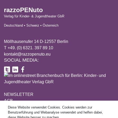
razzoPENuto
Verlag für Kinder- & Jugendtheater GbR
Deutschland • Schweiz • Österreich
Möllhausenufer 14 D-12557 Berlin
T +49. (0) 6321. 397 89 10
kontakt@razzopenuto.eu
SOCIAL MEDIA:
NEWSLETTER
AGB
DATENSCHUTZ
Diese Website verwendet Cookies. Cookies werden zur
This site uses cookies. Cookies are used for user guidance and
Benutzerführung und Webanalyse verwendet und helfen dabei,
IMPRESSUM
web analytics and help to make this website better.
diese Website besser zu machen.