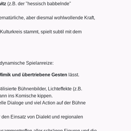
itz
(z.B. der "hessisch babbelnde"
ernatürliche, aber diesmal wohlwollende Kraft,
ulturkreis stammt, spielt subtil mit dem
d dynamische Spielanreize:
 Mimik und übertriebene Gesten
lässt.
lisierte Bühnenbilder, Lichteffekte (z.B.
dann ins Komische kippen.
lle Dialoge und viel Action auf der Bühne
r den Einsatz von Dialekt und regionalen
Zusammentreffen aller schrägen Figuren und die