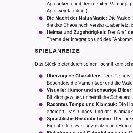
Apothekerin und dem debilen Vampirjäger
Apfelweinfabrikant).
Die Macht der Natur/Magie:
Die Waldelfe
die das Chaos noch verstärkt, aber letzt
Heimat und Zugehörigkeit:
Der Graf, de
Thema der Integration und des "Ankomm
SPIELANREIZE
Das Stück bietet durch seinen "schrill komisc
Überzogene Charaktere:
Jede Figur ist 
Besonders die Vampirjäger und die Walde
Visueller Humor und schaurige Bilder:
Blitzlichtgewitter, unheimliche Schatten
Rasantes Tempo und Klamauk:
Die Han
erfordert. Das "Chaos" und der "Klamauk
Sprachliche Besonderheiten:
Der "hess
Eigenheiten, was für zusätzlichen Humor
Einladungen und Geburtstagsparty:
Di