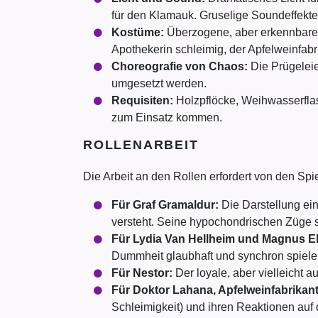
für den Klamauk. Gruselige Soundeffekte
Kostüme:
Überzogene, aber erkennbare Ko
Apothekerin schleimig, der Apfelweinfabri
Choreografie von Chaos:
Die Prügeleie
umgesetzt werden.
Requisiten:
Holzpflöcke, Weihwasserflas
zum Einsatz kommen.
ROLLENARBEIT
Die Arbeit an den Rollen erfordert von den Spie
Für Graf Gramaldur:
Die Darstellung ein
versteht. Seine hypochondrischen Züge s
Für Lydia Van Hellheim und Magnus E
Dummheit glaubhaft und synchron spiele
Für Nestor:
Der loyale, aber vielleicht a
Für Doktor Lahana, Apfelweinfabrikant
Schleimigkeit) und ihren Reaktionen auf