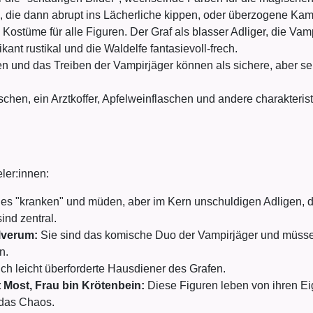
, die dann abrupt ins Lächerliche kippen, oder überzogene Ka
stüme für alle Figuren. Der Graf als blasser Adliger, die Vampi
kant rustikal und die Waldelfe fantasievoll-frech.
n und das Treiben der Vampirjäger können als sichere, aber 
chen, ein Arztkoffer, Apfelweinflaschen und andere charakteri
ler:innen:
es "kranken" und müden, aber im Kern unschuldigen Adligen, de
ind zentral.
lverum:
Sie sind das komische Duo der Vampirjäger und müsse
n.
uch leicht überforderte Hausdiener des Grafen.
 Most, Frau bin Krötenbein:
Diese Figuren leben von ihren Eig
 das Chaos.