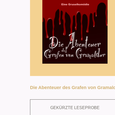
Die Abenteuer des Grafen von Gramal
GEKÜRZTE LESEPROBE