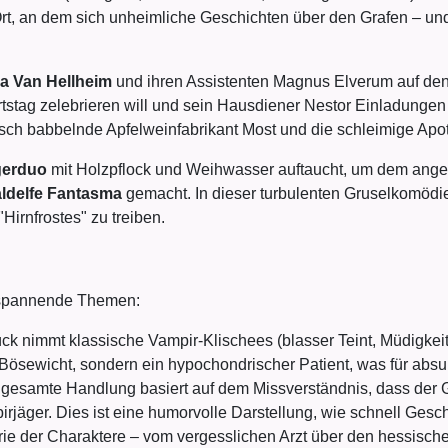
Ort, an dem sich unheimliche Geschichten über den Grafen – 
ia Van Hellheim
und ihren Assistenten Magnus Elverum auf den
tstag zelebrieren will und sein Hausdiener Nestor Einladungen 
isch babbelnde Apfelweinfabrikant Most und die schleimige Apo
gerduo
mit Holzpflock und Weihwasser auftaucht, um dem angeb
ldelfe Fantasma
gemacht. In dieser turbulenten Gruselkomödie
Hirnfrostes" zu treiben.
 spannende Themen:
k nimmt klassische Vampir-Klischees (blasser Teint, Müdigkeit,
r Bösewicht, sondern ein hypochondrischer Patient, was für absu
gesamte Handlung basiert auf dem Missverständnis, dass der G
rjäger. Dies ist eine humorvolle Darstellung, wie schnell Gesc
ie der Charaktere – vom vergesslichen Arzt über den hessische