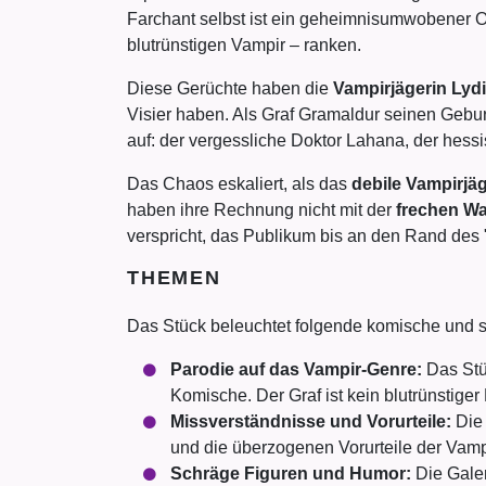
Farchant selbst ist ein geheimnisumwobener 
blutrünstigen Vampir – ranken.
Diese Gerüchte haben die
Vampirjägerin Lyd
Visier haben. Als Graf Gramaldur seinen Gebur
auf: der vergessliche Doktor Lahana, der hess
Das Chaos eskaliert, als das
debile Vampirjä
haben ihre Rechnung nicht mit der
frechen Wa
verspricht, das Publikum bis an den Rand des "
THEMEN
Das Stück beleuchtet folgende komische und
Parodie auf das Vampir-Genre:
Das Stüc
Komische. Der Graf ist kein blutrünstige
Missverständnisse und Vorurteile:
Die 
und die überzogenen Vorurteile der Vampi
Schräge Figuren und Humor:
Die Galer