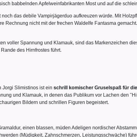
essisch babbelnden Apfelweinfabrikanten Most und auf die schle
t noch das debile Vampirjägerduo aufkreuzen würde. Mit Holzp
re Rechnung nicht mit der frechen Waldelfe Fantasma gemacht.
nuten voller Spannung und Klamauk, sind das Markenzeichen die
Rande des Hirnfrostes führt.
Jorgi Slimistinos ist ein
schrill komischer Gruselspaß für di
nnung und Klamauk, in denen das Publikum vor Lachen den "Hirnf
chaurigen Bildern und schrillen Figuren begeistert.
Gramaldur, einen blassen, müden Adeligen nordischer Abstamm
chwerden (Müdigkeit, Zahnschmerzen, Leistungsschwäche) führe