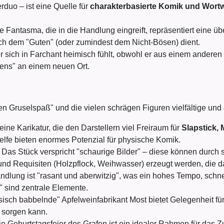
duo – ist eine Quelle für
charakterbasierte Komik und Wortw
 Fantasma, die in die Handlung eingreift, repräsentiert eine üb
lich dem "Guten" (oder zumindest dem Nicht-Bösen) dient.
r sich in Farchant heimisch fühlt, obwohl er aus einem anderen K
ens" an einem neuen Ort.
hen Gruselspaß" und die vielen schrägen Figuren vielfältige un
eine Karikatur, die den Darstellern viel Freiraum für
Slapstick,
lfe bieten enormes Potenzial für physische Komik.
Das Stück verspricht "schaurige Bilder" – diese können durch sti
) und Requisiten (Holzpflock, Weihwasser) erzeugt werden, die 
dlung ist "rasant und aberwitzig", was ein hohes Tempo, schne
" sind zentrale Elemente.
isch babbelnde" Apfelweinfabrikant Most bietet Gelegenheit fü
 sorgen kann.
e Geburtstagsfeier des Grafen ist ein idealer Rahmen für das 