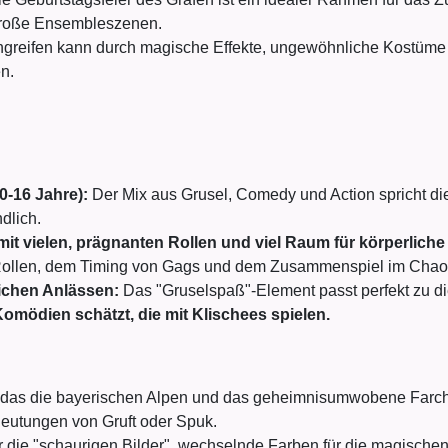
 große Ensembleszenen.
greifen kann durch magische Effekte, ungewöhnliche Kostüme 
n.
0-16 Jahre):
Der Mix aus Grusel, Comedy und Action spricht die
ndlich.
it vielen, prägnanten Rollen und viel Raum für körperlich
 Rollen, dem Timing von Gags und dem Zusammenspiel im Chaos
ichen Anlässen:
Das "Gruselspaß"-Element passt perfekt zu 
Komödien schätzt, die mit Klischees spielen.
d, das die bayerischen Alpen und das geheimnisumwobene Farc
deutungen von Gruft oder Spuk.
r die "schaurigen Bilder", wechselnde Farben für die magische