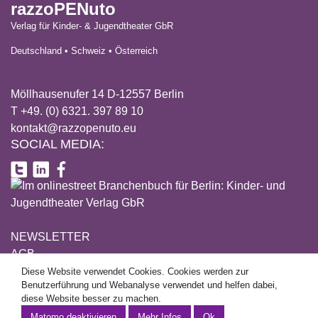
razzoPENuto
Verlag für Kinder- & Jugendtheater GbR
Deutschland • Schweiz • Österreich
Möllhausenufer 14 D-12557 Berlin
T +49. (0) 6321. 397 89 10
kontakt@razzopenuto.eu
SOCIAL MEDIA:
NEWSLETTER
AGB
DATENSCHUTZ
Diese Website verwendet Cookies. Cookies werden zur
This site uses cookies. Cookies are used for user guidance and
Benutzerführung und Webanalyse verwendet und helfen dabei,
IMPRESSUM
web analytics and help to make this website better.
diese Website besser zu machen.
Mehr Informationen
Mehr Infos