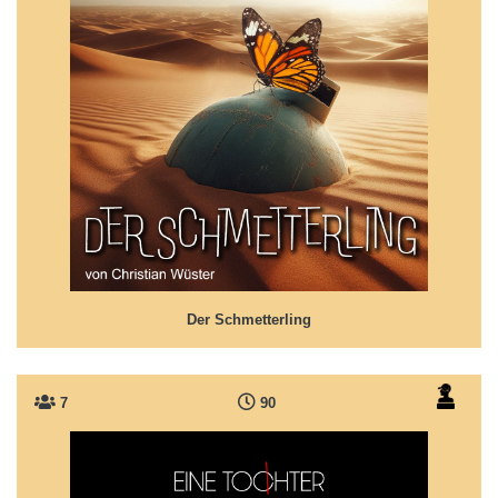
Der Schmetterling
Ein Kennenlernen, ein Lichtblick in der
Unversöhnlichkeit des Hasses... und doch...
Der Schmetterling
7
90