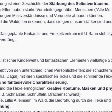
lung ist eine Geschichte der
Stärkung des Selbstvertrauens
.
 Elfen haben starke Vorurteile gegenüber Menschen ("Alle Mens
nungen Missverständnisse und Vorurteile abbauen können.
nd die Waldelfen erkennen, dass sie gemeinsam stärker sind un
Das geplante Einkaufs- und Freizeitzentrum mit U-Bahn steht sy
verdrängt.
istischer Kinderwelt und fantastischen Elementen vielfältige Sp
ebt von den unterschiedlichen Persönlichkeiten: die schüchtern
ania, Dagal) mit ihren spezifischen Ticks und die schillernde H
und fantasievolle Charakterisierung
.
und die Hexe ermöglichen
kreative Kostüme, Masken und phy
z.B. Schnalzen, Schnüffeln, Drachenschwanz).
e, Lillis Alleinsein im Wald, die Bedrohung durch die Hexe un
nnung
.