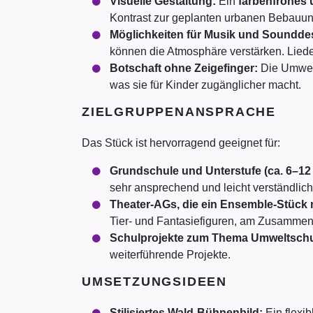
Visuelle Gestaltung:
Ein
farbenfrohes
Kontrast zur geplanten urbanen Bebauung
Möglichkeiten für Musik und Soundde
können die Atmosphäre verstärken. Lied
Botschaft ohne Zeigefinger:
Die Umwelt
was sie für Kinder zugänglicher macht.
ZIELGRUPPENANSPRACHE
Das Stück ist hervorragend geeignet für:
Grundschule und Unterstufe (ca. 6–12 
sehr ansprechend und leicht verständlich
Theater-AGs, die ein Ensemble-Stück 
Tier- und Fantasiefiguren, am Zusammensp
Schulprojekte zum Thema Umweltschut
weiterführende Projekte.
UMSETZUNGSIDEEN
Stilisiertes Wald-Bühnenbild:
Ein flexib