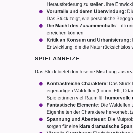
Herausforderung zu stellen. Ihre Entwick
Vorurteile und deren Überwindung:
Die
Das Stück zeigt, wie persönliche Begeg
Die Macht des Zusammenhalts:
Lilli u
erreichen können.
Kritik an Konsum und Urbanisierung:
Entwicklung, die die Natur rücksichtslos 
SPIELANREIZE
Das Stück bietet durch seine Mischung aus real
Kontrastreiche Charaktere:
Das Stück l
eigenartigen Waldelfen (Lorion, Elfi, Od
Spieler:innen viel Raum für
humorvolle 
Fantastische Elemente:
Die Waldelfen 
Eigenheiten der Charaktere hervorhebt (
Spannung und Abenteuer:
Die Mutprob
sorgen für eine
klare dramatische Spa