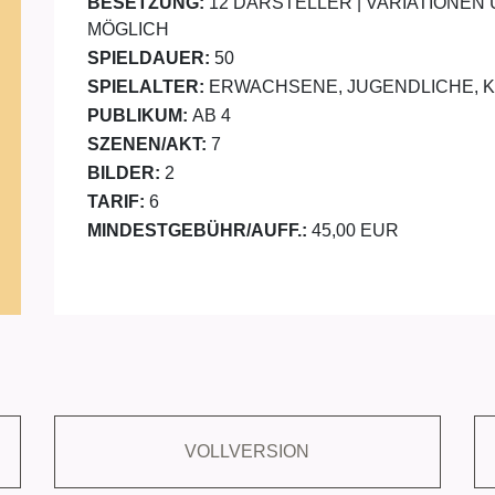
BESETZUNG:
12 DARSTELLER | VARIATIONE
MÖGLICH
SPIELDAUER:
50
SPIELALTER:
ERWACHSENE, JUGENDLICHE, 
PUBLIKUM:
AB 4
SZENEN/AKT:
7
BILDER:
2
TARIF:
6
MINDESTGEBÜHR/AUFF.:
45,00 EUR
VOLLVERSION