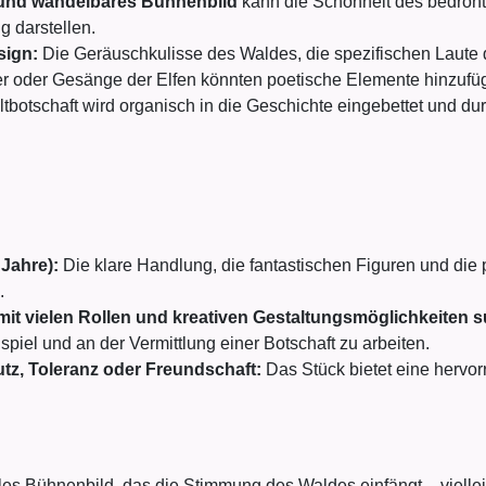
 und wandelbares Bühnenbild
kann die Schönheit des bedroht
 darstellen.
sign:
Die Geräuschkulisse des Waldes, die spezifischen Laute d
er oder Gesänge der Elfen könnten poetische Elemente hinzufü
botschaft wird organisch in die Geschichte eingebettet und dur
Jahre):
Die klare Handlung, die fantastischen Figuren und die p
.
mit vielen Rollen und kreativen Gestaltungsmöglichkeiten 
iel und an der Vermittlung einer Botschaft zu arbeiten.
z, Toleranz oder Freundschaft:
Das Stück bietet eine hervo
les Bühnenbild, das die Stimmung des Waldes einfängt – viellei