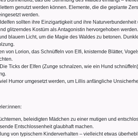
ettern genutzt werden können. Elemente, die die geplante Zers
eingesetzt werden.
elfen sollten ihre Einzigartigkeit und ihre Naturverbundenheit
und glitzerndes Kostüm als Antagonistin hervorgehoben werden
nd blauem Licht, um die Magie des Waldes zu betonen. Dunkler
olzung.
 von Lorion, das Schnüffeln von Elfi, knisternde Blätter, Voge
chten.
Die Ticks der Elfen (Zunge schnalzen, wie ein Hund schnüffeln) 
ng.
viel Humor umgesetzt werden, um Lillis anfängliche Unsicherhei
ler:innen:
chternen, beleidigten Mädchen zu einer mutigen und entschloss
chsende Entschlossenheit glaubhaft machen.
lung von typischem Kinderverhalten – vielleicht etwas überheblic