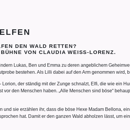
DELFEN
LFEN DEN WALD RETTEN?
BÜHNE VON CLAUDIA WEISS-LORENZ.
 Kindern Lukas, Ben und Emma zu deren angeblichem Geheimv
probe bestehen. Als Lilli dabei auf den Arm genommen wird, ble
Lorion, der ständig mit der Zunge schnalzt, Elfi, die wie ein H
t vor den Menschen haben. „Alle Menschen sind böse“ behaupt
lfen und sie erzählen ihr, dass die böse Hexe Madam Bellona, e
prochen hat. Damit er den ganzen Wald abholzen lässt, um ein