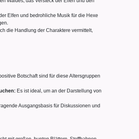
en Waldes, das Versteck der Elfen und den
er Elfen und bedrohliche Musik für die Hexe
gen.
ch die Handlung der Charaktere vermittelt,
ositive Botschaft sind für diese Altersgruppen
suchen:
Es ist ideal, um an der Darstellung von
rragende Ausgangsbasis für Diskussionen und
cht mit großen, bunten Blättern, Stoffbahnen